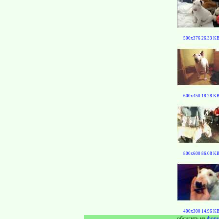
500x376 26.33 K
600x450 18.28 K
800x600 86.08 K
400x300 14.96 K
обсудить на
фор