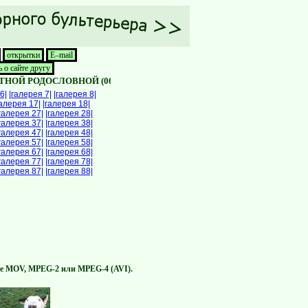
открытки
E–mail
 о сайте другу
Й РОДОСЛОВНОЙ (066) 10-70-260
ПОДРОБНЕЕ ЗДЕСЬ >>>
6|
|галерея 7|
|галерея 8|
галерея 17|
|галерея 18|
галерея 27|
|галерея 28|
галерея 37|
|галерея 38|
галерея 47|
|галерея 48|
галерея 57|
|галерея 58|
галерея 67|
|галерея 68|
галерея 77|
|галерея 78|
галерея 87|
|галерея 88|
те MOV, MPEG-2 или MPEG-4 (AVI).