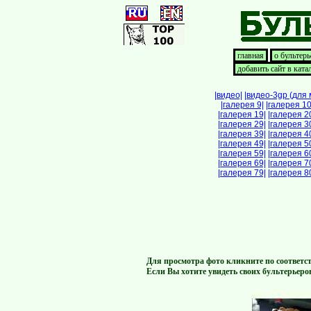
главная
о бультерь
добавить сайт в ката
|видео|
|видео-3gp (для
|галерея 9|
|галерея 10
|галерея 19|
|галерея 2
|галерея 29|
|галерея 3
|галерея 39|
|галерея 4
|галерея 49|
|галерея 5
|галерея 59|
|галерея 6
|галерея 69|
|галерея 7
|галерея 79|
|галерея 8
Для просмотра фото кликните по соответс
Если Вы хотите увидеть своих бультерьеро