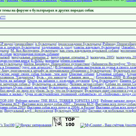
е темы на форуме о бультерьерах и других породах собак
!!!
GP видео|
|скринсейвер|
|о бультерьере|
|происхождение бультерьера|
|Рэймонд Оппенгеймер
ия и характер бультерьера|
|содержание и уход|
|советы владельцу бультерьера|
|Элизабет
рьера|
|М. Кох-Костерзитц. Бультерьер|
|как стать владельцем идеальной собаки|
|воспитани
я собак|
|ветеринарная помощь собакам|
рыткой|
|виртуальные открытки 2|
|виртуальные открытки 3|
|календарь 2005|
|календарь 20
тарая гостевая книга|
|E-MAIL|
|контакты|
|обмен ссылками|
ия бультерьера|
|Шейла Барнфорд. Невероятное путешествие|
|Лайнинген-Вестербург "Путел
ы в Германии?|
|друг или агрессор? |
|В Германии собака выстрелила из ружья в своего хозя
у Анну приговорили к штрафу за неправильное обращение с бультерьером |
|Бультерьер пог
ужчин ценят своих собак больше, чем жен|
|Опасные собаки|
|Страшные собаки |
|Стра
хозяином "Гладиатора"|
|Буль - это навсегда|
|Слышим звон… |
|Гороскопы 2009|
|В Итали
Охота на кабанов|
|Охота на кабанов с холодным оружием|
|Ода бультерьеру|
|Памяти Сн
и запретили собак-2|
|Бультерьеры «в законе»|
|Человек загрыз собаку|
|Собака по имени Сме
ультерьер Оуэна станет моделью|
|Бультерьеры - ловцы крыс|
|Розенбаум 14 лет спал с бульт
бил людей, но люди его убили. За то, что он бультерьер|
|Бультерьер ищет спасения в суде 
льших и малых»|
|Одна из австралийских провинций «избавиться» от «бойцовых» пород со
r TOP-100|
|Рейтинг-каталог THE BULL TERRIER TOPSITES LIST|
|Рейтинг-каталог пород
 Украина КСУ|
|Выставки всех пород собак 2007 - Украина КСУ|
|Выставки всех пород соба
тавки собак 2005|
|Выставки собак всех пород в 2004г. в России|
|Выставки собак всех пород
х|
|Виртуальный клуб - фотогалерея|
|Бультерьер WAP сайт|
|Заставки для мобильных телефо