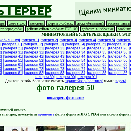
ере
фото видео
анекдоты
форум о собаках
доска объявлений
гостевая книга
лог пород собак
рейтинг сайтов о собаках TOP 100
добавить в избранное
сообщить
МИНИАТЮРНЫЙ БУЛЬТЕРЬЕР. ЩЕНКИ С ЭЛИТНО
 мобильных)|
|галерея 1|
|галерея 2|
|галерея 3|
|галерея 4|
|галерея 5|
|галерея 
|
|галерея 11|
|галерея 12|
|галерея 13|
|галерея 14|
|галерея 15|
|галерея 16|
|
0|
|галерея 21|
|галерея 22|
|галерея 23|
|галерея 24|
|галерея 25|
|галерея 26|
|
0|
|галерея 31|
|галерея 32|
|галерея 33|
|галерея 34|
|галерея 35|
|галерея 36|
|
0|
|галерея 41|
|галерея 42|
|галерея 43|
|галерея 44|
|галерея 45|
|галерея 46|
|
0|
|галерея 51|
|галерея 52|
|галерея 53|
|галерея 54|
|галерея 55|
|галерея 56|
|
0|
|галерея 61|
|галерея 62|
|галерея 63|
|галерея 64|
|галерея 65|
|галерея 66|
|
0|
|галерея 71|
|галерея 72|
|галерея 73|
|галерея 74|
|галерея 75|
|галерея 76|
|
0|
|галерея 81|
|галерея 82|
|галерея 83|
|галерея 84|
|галерея 85|
|галерея 86|
|
|галерея 89|
|галерея 90|
|галерея 91|
Для того, чтобы бесплатно скачать
скринсейвер (заставку)
жмите
здесь!
фото галерея 50
посмотреть фото позже
твующей иконке.
в в галерее, пожалуйста
пришлите
фото в формате JPG (JPEG) или видео в форма