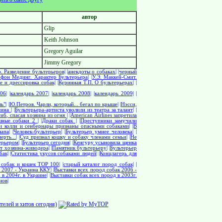
автор
Glip
Keith Johnson
Gregory Aguilar
Jimmy Gregory
. Разведение бультерьеров|
|анекдоты о собаках|
|черный
 фон Мединг. Характер Бультерьера|
|У.Э. Маккей-Смит.
е и дрессировка собак|
|Куринная Т.П. О бультерьерах|
|
06|
|календарь 2007|
|календарь 2008|
|календарь 2009|
|
ь"|
|Ю.Петров. Чарли, который... бегал по крыше|
|Нэсси,
ина |
|Бультерьера-артиста уволили из театра за талант|
|
иб, спасая хозяина из огня |
|American Airlines запретила
шные собаки 2 |
|Драки собак |
|Преступники замучили
и колли и сенбернары признаны опасными собаками|
|В
апа|
|Человек-бультерьер|
|Бультерьер умнее человека|
|
рть...|
|Суд признал кошку и собаку членами семьи|
|Не
ерьером|
|Бультерьер сегодня|
|Кенгуру усыновила щенка
от хозяина-живодера|
|Памятник бультерьеру|
|Бультерьер
бак|
|Статистика укусов собаками людей|
|Концлагерь для
 собак и кошек TOP 100|
|старый каталог пород собак|
|
к 2007 - Украина ККУ|
|Выставки всех пород собак 2006 -
 в 2004г. в Украине|
|Выставки собак всех пород в 2003г.
нов|