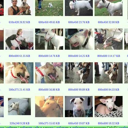
B
610x428 26.92 KB
600x450 49.65 KB
600x450 23.76 KB
600x450 32.00 KB
B
800x600 61.35 KB
800x600 54.76 KB
800x600 54.25 KB
800x600 114.17 KB
B
500x375 21.41 KB
800x600 56.80 KB
800x600 99.89 KB
800x600 84.33 KB
B
320x240 9.28 KB
500x375 15.63 KB
600x450 19.87 KB
800x600 59.32 KB
уме
|
рейтинг
|
добавить сайт в каталог
|
добавить в избранное
или нажмите Ctrl+D |
сообщ