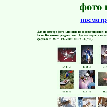
фото 
посмотр
Для просмотра фото кликните по соответствующей и
Если Вы хотите увидеть своих бультерьеров в гале
формате MOV, MPEG-2 или MPEG-4 (AVI).
52.48 kb
47.91 kb
55.2
69.35 kb
30.94 kb
41.0