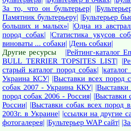
За то, что он бультерьер|
|Бультерь
Памятник бультерьеру|
|Бультерьер бы
больших и малых»|
|Одна из австра
пород собак|
|Статистика укусов со
виноваты ... собаки|
|День собаки|
собаки
Собаки
Другие ресурсы
|Рейтинг-каталог En
BULL TERRIER TOPSITES LIST|
|Р
старый каталог пород собак|
|каталог
Украина КСУ|
|Выставки всех пород 
собак 2007 - Украина ККУ|
|Выставки 
пород собак 2006 - Россия|
|Выставки 
России|
|Выставки собак всех пород в
2003г. в Украине|
|ссылки на другие 
фотогалерея|
|Бультерьер WAP сайт|
|З