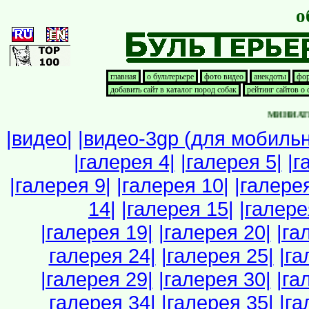
о
главная
о бультерьере
фото видео
анекдоты
фор
добавить сайт в каталог пород собак
рейтинг сайтов о
МИНИАТЮРН
|видео|
|видео-3gp (для мобильн
|галерея 4|
|галерея 5|
|г
|галерея 9|
|галерея 10|
|галерея
14|
|галерея 15|
|галере
|галерея 19|
|галерея 20|
|га
галерея 24|
|галерея 25|
|га
|галерея 29|
|галерея 30|
|га
галерея 34|
|галерея 35|
|га