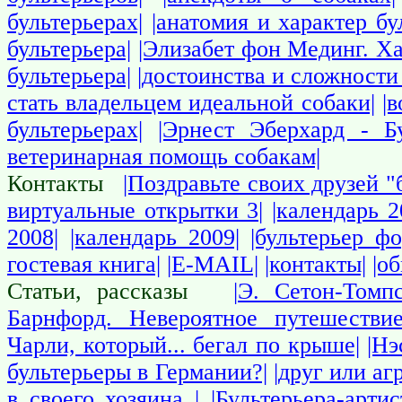
бультерьерах|
|анатомия и характер бу
бультерьера|
|Элизабет фон Мединг. Ха
бультерьера|
|достоинства и сложности 
стать владельцем идеальной собаки|
|
бультерьерах|
|Эрнест Эберхард - Бу
ветеринарная помощь собакам|
Контакты
|Поздравьте своих друзей "
виртуальные открытки 3|
|календарь 2
2008|
|календарь 2009|
|бультерьер фо
гостевая книга|
|E-MAIL|
|контакты|
|о
Статьи, рассказы
|Э. Сетон-Томп
Барнфорд. Невероятное путешествие
Чарли, который... бегал по крыше|
|Нэ
бультерьеры в Германии?|
|друг или аг
в своего хозяина |
|Бультерьера-арти