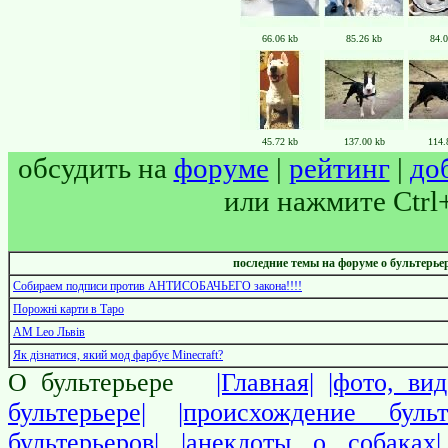
66.06 kb
85.26 kb
84.0
45.72 kb
137.00 kb
114.
обсудить на
форуме
|
рейтинг
|
до
или нажмите Ctrl
последние темы на форуме о бультерьер
Собираем подписи против АНТИСОБАЧЬЕГО закона!!!!
Порожні карти в Таро
AM Leo Львів
Як дізнатися, який мод фарбує Minecraft?
О бультерьере
|Главная|
|фото, вид
бультерьере|
|происхождение бульт
бультерьеров|
|анекдоты о собаках|