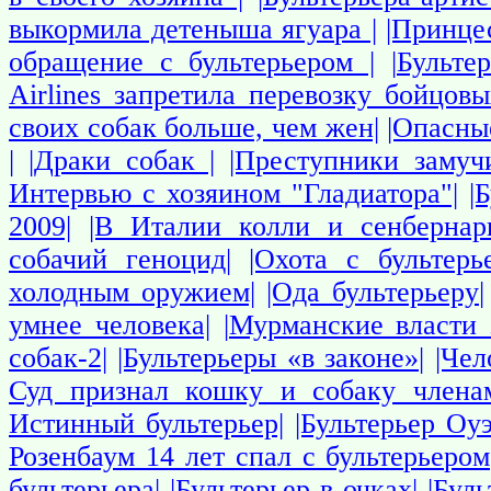
выкормила детеныша ягуара |
|Принце
обращение с бультерьером |
|Бульте
Airlines запретила перевозку бойцовы
своих собак больше, чем жен|
|Опасны
|
|Драки собак |
|Преступники замуч
Интервью с хозяином "Гладиатора"|
|
2009|
|В Италии колли и сенбернар
собачий геноцид|
|Охота с бультерь
холодным оружием|
|Ода бультерьеру|
умнее человека|
|Мурманские власти 
собак-2|
|Бультерьеры «в законе»|
|Чел
Суд признал кошку и собаку члена
Истинный бультерьер|
|Бультерьер Оу
Розенбаум 14 лет спал с бультерьером
бультерьера|
|Бультерьер в очках|
|Бул