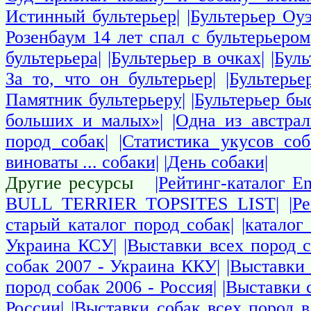
Истинный бультерьер|
|Бультерьер Оу
Розенбаум 14 лет спал с бультерьером
бультерьера|
|Бультерьер в очках|
|Бул
За то, что он бультерьер|
|Бультерь
Памятник бультерьеру|
|Бультерьер бы
больших и малых»|
|Одна из австра
пород собак|
|Статистика укусов со
виноваты ... собаки|
|День собаки|
собаки
Собаки
Другие ресурсы
|Рейтинг-каталог En
BULL TERRIER TOPSITES LIST|
|Р
старый каталог пород собак|
|каталог
Украина КСУ|
|Выставки всех пород 
собак 2007 - Украина ККУ|
|Выставки 
пород собак 2006 - Россия|
|Выставки 
России|
|Выставки собак всех пород в