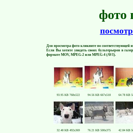
фото 
посмотр
Для просмотра фото кликните по соответствующей и
Если Вы хотите увидеть своих бультерьеров в гале
формате MOV, MPEG-2 или MPEG-4 (AVI).
93.95 KB 768x522
94.56 KB 667x518
64.78 KB 5
32.48 KB 492x369
76.21 KB 500x375
42.84 KB 5