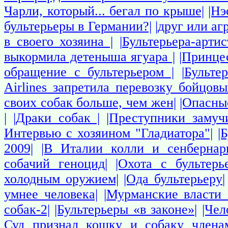
Чарли, который... бегал по крыше|
|Нэ
бультерьеры в Германии?|
|друг или аг
в своего хозяина |
|Бультерьера-арти
выкормила детеныша ягуара |
|Принце
обращение с бультерьером |
|Бульте
Airlines запретила перевозку бойцовы
своих собак больше, чем жен|
|Опасны
|
|Драки собак |
|Преступники замуч
Интервью с хозяином "Гладиатора"|
|
2009|
|В Италии колли и сенбернар
собачий геноцид|
|Охота с бультерь
холодным оружием|
|Ода бультерьеру|
умнее человека|
|Мурманские власти 
собак-2|
|Бультерьеры «в законе»|
|Чел
Суд признал кошку и собаку члена