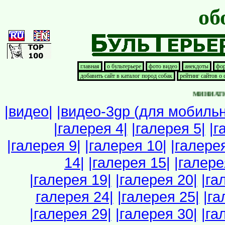
об
главная
о бультерьере
фото видео
анекдоты
фор
добавить сайт в каталог пород собак
рейтинг сайтов о
МИНИАТЮРНЫ
|видео|
|видео-3gp (для мобильн
|галерея 4|
|галерея 5|
|г
|галерея 9|
|галерея 10|
|галерея
14|
|галерея 15|
|галере
|галерея 19|
|галерея 20|
|га
галерея 24|
|галерея 25|
|га
|галерея 29|
|галерея 30|
|га