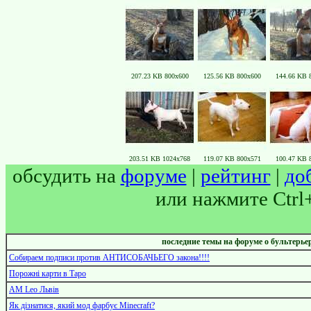
207.23 KB 800x600
125.56 KB 800x600
144.66 KB 
203.51 KB 1024x768
119.07 KB 800x571
100.47 KB 
обсудить на
форуме
|
рейтинг
|
до
или нажмите Ctrl
последние темы на форуме о бультерьер
Собираем подписи против АНТИСОБАЧЬЕГО закона!!!!
Порожні карти в Таро
AM Leo Львів
Як дізнатися, який мод фарбує Minecraft?