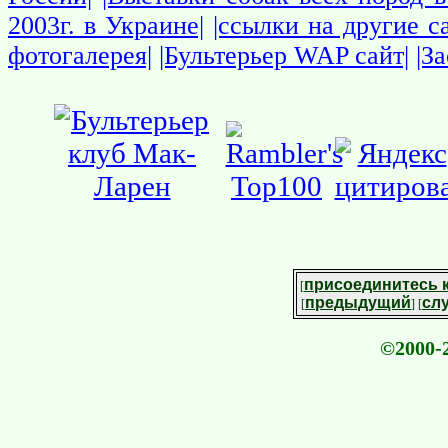
2003г. в Украине|
|ссылки на другие 
фотогалерея|
|Бультерьер WAP сайт|
|З
присоединитесь 
[
предыдущий
сл
[
] [
©2000-2