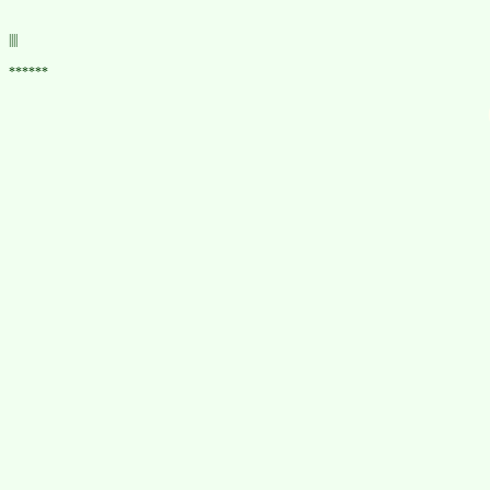
||||
******