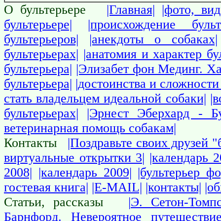
О бультерьере
|Главная|
|фото, вид
бультерьере|
|происхождение бульт
бультерьеров|
|анекдоты о собаках|
бультерьерах|
|анатомия и характер бу
бультерьера|
|Элизабет фон Мединг. Ха
бультерьера|
|достоинства и сложности 
стать владельцем идеальной собаки|
|
бультерьерах|
|Эрнест Эберхард - Бу
ветеринарная помощь собакам|
Контакты
|Поздравьте своих друзей "
виртуальные открытки 3|
|календарь 2
2008|
|календарь 2009|
|бультерьер фо
гостевая книга|
|E-MAIL|
|контакты|
|о
Статьи, рассказы
|Э. Сетон-Томп
Барнфорд. Невероятное путешествие