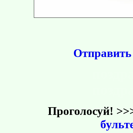
Отправить
поздр
поздр
Проголосуй! >
бульт