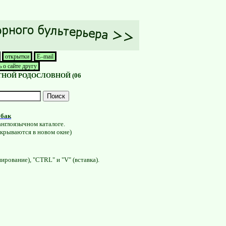
открытки
E–mail
 о сайте другу
 РОДОСЛОВНОЙ (066) 10-70-260
ПОДРОБНЕЕ ЗДЕСЬ >>>
обак
англоязычном каталоге.
ткрываются в новом окне)
ирование), "CTRL" и "V" (вставка).