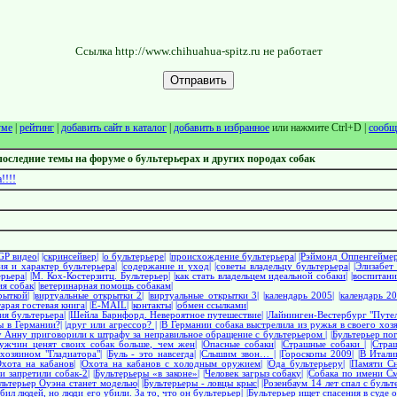
Ссылка http://www.chihuahua-spitz.ru не работает
уме
|
рейтинг
|
добавить сайт в каталог
|
добавить в избранное
или нажмите Ctrl+D |
сообщ
последние темы на форуме о бультерьерах и других породах собак
!!!
GP видео|
|скринсейвер|
|о бультерьере|
|происхождение бультерьера|
|Рэймонд Оппенгеймер
ия и характер бультерьера|
|содержание и уход|
|советы владельцу бультерьера|
|Элизабет
рьера|
|М. Кох-Костерзитц. Бультерьер|
|как стать владельцем идеальной собаки|
|воспитани
я собак|
|ветеринарная помощь собакам|
рыткой|
|виртуальные открытки 2|
|виртуальные открытки 3|
|календарь 2005|
|календарь 20
тарая гостевая книга|
|E-MAIL|
|контакты|
|обмен ссылками|
ия бультерьера|
|Шейла Барнфорд. Невероятное путешествие|
|Лайнинген-Вестербург "Путел
ы в Германии?|
|друг или агрессор? |
|В Германии собака выстрелила из ружья в своего хозя
у Анну приговорили к штрафу за неправильное обращение с бультерьером |
|Бультерьер пог
ужчин ценят своих собак больше, чем жен|
|Опасные собаки|
|Страшные собаки |
|Стра
хозяином "Гладиатора"|
|Буль - это навсегда|
|Слышим звон… |
|Гороскопы 2009|
|В Итали
Охота на кабанов|
|Охота на кабанов с холодным оружием|
|Ода бультерьеру|
|Памяти Сн
и запретили собак-2|
|Бультерьеры «в законе»|
|Человек загрыз собаку|
|Собака по имени Сме
ультерьер Оуэна станет моделью|
|Бультерьеры - ловцы крыс|
|Розенбаум 14 лет спал с бульт
бил людей, но люди его убили. За то, что он бультерьер|
|Бультерьер ищет спасения в суде 