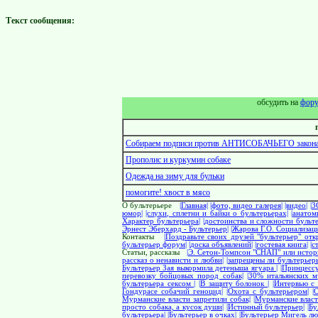
Текст сообщения:
обсудить на
фор
Собираем подписи против АНТИСОБАЧЬЕГО закона!
Прополис и куркумин собаке
Одежда на зиму для бульки
помогите! хвост в мясо
О бультерьере
|Главная|
|фото, видео галерея|
|видео|
|3
юмор|
|слухи, сплетни и байки о бультерьерах|
|анатом
Характер бультерьера|
|достоинства и сложности бульте
Эрнест Эберхард - Бультерьер|
|Жарова Г.О. Социализаци
Контакты
|Поздравьте своих друзей "бультерьер" отк
бультерьер форум|
|доска объявлений|
|гостевая книга|
|с
Статьи, рассказы
|Э. Сетон-Томпсон "СНАП" или истор
рассказ о ненависти и любви|
|запрещены ли бультерьер
Бультерьер Зая выкормила детеныша ягуара |
|Принцесс
перевозку бойцовых пород cобак|
|30% итальянских м
бультерьера сексом |
|В защиту болонок |
|Интервью с 
Гондурасе собачий геноцид|
|Охота с бультерьером|
|
Мурманские власти запретили собак|
|Мурманские власт
просто собака, а кусок души|
|Истинный бультерьер|
|Б
бультерьера|
|Бультерьер в очках|
|Бультерьер Мигель лю