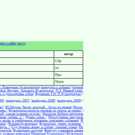
ить о сайте другу
автор
Glip
ira
Ира
Maria
. Разведение бультерьеров|
|анекдоты о собаках|
|черный
 фон Мединг. Характер Бультерьера|
|У.Э. Маккей-Смит.
е и дрессировка собак|
|Куринная Т.П. О бультерьерах|
|
06|
|календарь 2007|
|календарь 2008|
|календарь 2009|
|
ь"|
|Ю.Петров. Чарли, который... бегал по крыше|
|Нэсси,
ина |
|Бультерьера-артиста уволили из театра за талант|
|
иб, спасая хозяина из огня |
|American Airlines запретила
шные собаки 2 |
|Драки собак |
|Преступники замучили
и колли и сенбернары признаны опасными собаками|
|В
апа|
|Человек-бультерьер|
|Бультерьер умнее человека|
|
рть...|
|Суд признал кошку и собаку членами семьи|
|Не
ерьером|
|Бультерьер сегодня|
|Кенгуру усыновила щенка
от хозяина-живодера|
|Памятник бультерьеру|
|Бультерьер