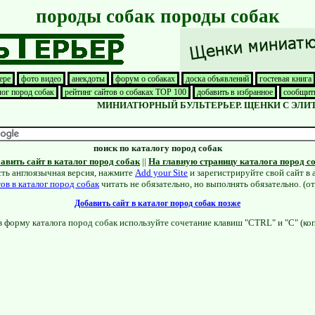
породы собак породы собак
ере
фото видео
анекдоты
форум о собаках
доска объявлений
гостевая книга
лог пород собак
рейтинг сайтов о собаках TOP 100
добавить в избранное
сообщить
МИНИАТЮРНЫЙ БУЛЬТЕРЬЕР. ЩЕНКИ С ЭЛИТНОЙ
поиск по каталогу пород собак
авить сайт в каталог пород собак
||
На главную страницу каталога пород с
сть англоязычная версия, нажмите
Add your Site
и зарегистрируйте свой сайт в 
ов в каталог пород собак
читать не обязательно, но выполнять обязательно. (о
Добавить сайт в каталог пород собак позже
в форму каталога пород собак используйте сочетание клавиш "CTRL" и "C" (коп