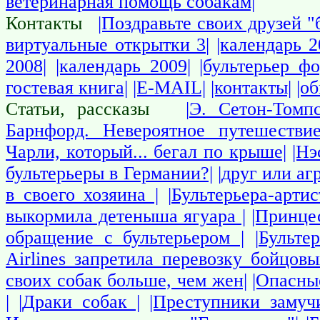
ветеринарная помощь собакам|
Контакты
|Поздравьте своих друзей "
виртуальные открытки 3|
|календарь 2
2008|
|календарь 2009|
|бультерьер фо
гостевая книга|
|E-MAIL|
|контакты|
|о
Статьи, рассказы
|Э. Сетон-Томп
Барнфорд. Невероятное путешествие
Чарли, который... бегал по крыше|
|Нэ
бультерьеры в Германии?|
|друг или аг
в своего хозяина |
|Бультерьера-арти
выкормила детеныша ягуара |
|Принце
обращение с бультерьером |
|Бульте
Airlines запретила перевозку бойцовы
своих собак больше, чем жен|
|Опасны
|
|Драки собак |
|Преступники замуч