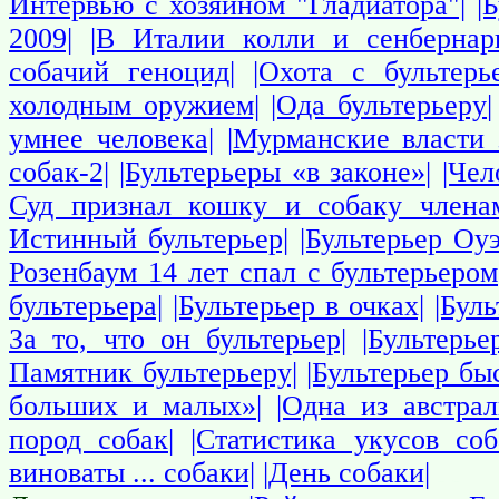
Интервью с хозяином "Гладиатора"|
|
2009|
|В Италии колли и сенбернар
собачий геноцид|
|Охота с бультерь
холодным оружием|
|Ода бультерьеру|
умнее человека|
|Мурманские власти 
собак-2|
|Бультерьеры «в законе»|
|Чел
Суд признал кошку и собаку члена
Истинный бультерьер|
|Бультерьер Оу
Розенбаум 14 лет спал с бультерьером
бультерьера|
|Бультерьер в очках|
|Бул
За то, что он бультерьер|
|Бультерь
Памятник бультерьеру|
|Бультерьер бы
больших и малых»|
|Одна из австра
пород собак|
|Статистика укусов со
виноваты ... собаки|
|День собаки|
собаки
Собаки