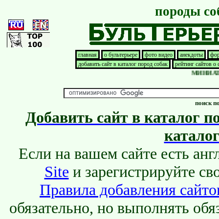
породы со
Play the Dinosaur Game at
DinoGame.GG
online. A famous original game about Dino.
главная
о бультерьере
фото видео
анекдоты
фор
добавить сайт в каталог пород собак
рейтинг сайтов о
МИНИАТЮР
поиск п
Добавить сайт в каталог п
каталог
Если на вашем сайте есть ан
Site
и зарегистрируйте сво
Правила добавления сайтов
обязательно, но выполнять обя