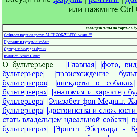
или нажмите Ctrl
последние темы на форуме о б
Собираем подписи против АНТИСОБАЧЬЕГО закона!!!!
Прополис и куркумин собаке
Одежда на зиму для бульки
помогите! хвост в мясо
О бультерьере
|Главная|
|фото, вид
бультерьере|
|происхождение бульт
бультерьеров|
|анекдоты о собаках|
бультерьерах|
|анатомия и характер бу
бультерьера|
|Элизабет фон Мединг. Ха
бультерьера|
|достоинства и сложности 
стать владельцем идеальной собаки|
|
бультерьерах|
|Эрнест Эберхард - Бу