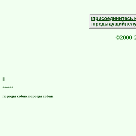
присоединитесь 
[
предыдущий
сл
[
] [
©2000-2
||||
******
породы собак породы собак