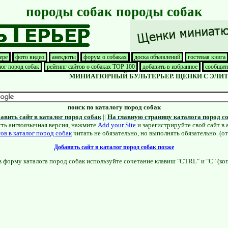
породы собак породы собак
ере
фото видео
анекдоты
форум о собаках
доска объявлений
гостевая книга
лог пород собак
рейтинг сайтов о собаках TOP 100
добавить в избранное
сообщить
МИНИАТЮРНЫЙ БУЛЬТЕРЬЕР. ЩЕНКИ С ЭЛИТНОЙ
поиск по каталогу пород собак
авить сайт в каталог пород собак
||
На главную страницу каталога пород с
сть англоязычная версия, нажмите
Add your Site
и зарегистрируйте свой сайт в 
ов в каталог пород собак
читать не обязательно, но выполнять обязательно. (о
Добавить сайт в каталог пород собак позже
в форму каталога пород собак используйте сочетание клавиш "CTRL" и "C" (коп