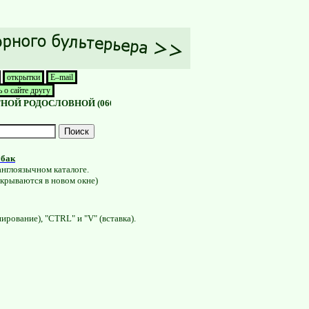
открытки
E–mail
 о сайте другу
 РОДОСЛОВНОЙ (066) 10-70-260
ПОДРОБНЕЕ ЗДЕСЬ >>>
обак
англоязычном каталоге.
ткрываются в новом окне)
ирование), "CTRL" и "V" (вставка).