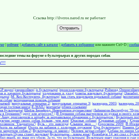
Ссылка http://ilveros.narod.ru не работает
уме
|
рейтинг
|
добавить сайт в каталог
|
добавить в избранное
или нажмите Ctrl+D |
сообщ
последние темы на форуме о бультерьерах и других породах собак
!!!
GP видео|
|скринсейвер|
|о бультерьере|
|происхождение бультерьера|
|Рэймонд Оппенгеймер
ия и характер бультерьера|
|содержание и уход|
|советы владельцу бультерьера|
|Элизабет
рьера|
|М. Кох-Костерзитц. Бультерьер|
|как стать владельцем идеальной собаки|
|воспитани
я собак|
|ветеринарная помощь собакам|
рыткой|
|виртуальные открытки 2|
|виртуальные открытки 3|
|календарь 2005|
|календарь 20
тарая гостевая книга|
|E-MAIL|
|контакты|
|обмен ссылками|
ия бультерьера|
|Шейла Барнфорд. Невероятное путешествие|
|Лайнинген-Вестербург "Путел
ы в Германии?|
|друг или агрессор? |
|В Германии собака выстрелила из ружья в своего хозя
у Анну приговорили к штрафу за неправильное обращение с бультерьером |
|Бультерьер пог
ужчин ценят своих собак больше, чем жен|
|Опасные собаки|
|Страшные собаки |
|Стра
хозяином "Гладиатора"|
|Буль - это навсегда|
|Слышим звон… |
|Гороскопы 2009|
|В Итали
Охота на кабанов|
|Охота на кабанов с холодным оружием|
|Ода бультерьеру|
|Памяти Сн
и запретили собак-2|
|Бультерьеры «в законе»|
|Человек загрыз собаку|
|Собака по имени Сме
ультерьер Оуэна станет моделью|
|Бультерьеры - ловцы крыс|
|Розенбаум 14 лет спал с бульт
бил людей, но люди его убили. За то, что он бультерьер|
|Бультерьер ищет спасения в суде 