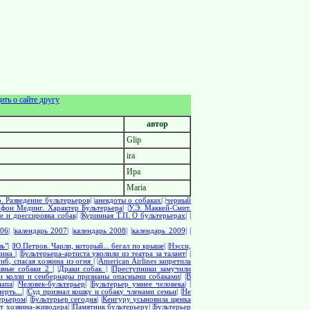
ить о сайте другу
автор
Glip
ira
Ира
Maria
. Разведение бультерьеров|
|анекдоты о собаках|
|черный
 фон Мединг. Характер Бультерьера|
|У.Э. Маккей-Смит.
е и дрессировка собак|
|Куринная Т.П. О бультерьерах|
|
06|
|календарь 2007|
|календарь 2008|
|календарь 2009|
|
ь"|
|Ю.Петров. Чарли, который... бегал по крыше|
|Нэсси,
ина |
|Бультерьера-артиста уволили из театра за талант|
|
иб, спасая хозяина из огня |
|American Airlines запретила
шные собаки 2 |
|Драки собак |
|Преступники замучили
и колли и сенбернары признаны опасными собаками|
|В
апа|
|Человек-бультерьер|
|Бультерьер умнее человека|
|
рть...|
|Суд признал кошку и собаку членами семьи|
|Не
ерьером|
|Бультерьер сегодня|
|Кенгуру усыновила щенка
от хозяина-живодера|
|Памятник бультерьеру|
|Бультерьер