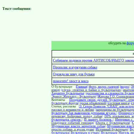
Текст сообщения:
обсудить на
фор
Собираем подписи против АНТИСОБАЧЬЕГО закона!
Прополис и куркумин собаке
Одежда на зиму для бульки
помогите! хвост в мясо
О бультерьере
|Главная|
|фото, видео галерея|
|видео|
|3
юмор|
|слухи, сплетни и байки о бультерьерах|
|анатом
Характер бультерьера|
|достоинства и сложности бульте
Эрнест Эберхард - Бультерьер|
|Жарова Г.О. Социализаци
Контакты
|Поздравьте своих друзей "бультерьер" отк
бультерьер форум|
|доска объявлений|
|гостевая книга|
|с
Статьи, рассказы
|Э. Сетон-Томпсон "СНАП" или истор
рассказ о ненависти и любви|
|запрещены ли бультерьер
Бультерьер Зая выкормила детеныша ягуара |
|Принцесс
перевозку бойцовых пород cобак|
|30% итальянских м
бультерьера сексом |
|В защиту болонок |
|Интервью с 
Гондурасе собачий геноцид|
|Охота с бультерьером|
|
Мурманские власти запретили собак|
|Мурманские власт
просто собака, а кусок души|
|Истинный бультерьер|
|Б
бультерьера|
|Бультерьер в очках|
|Бультерьер Мигель лю