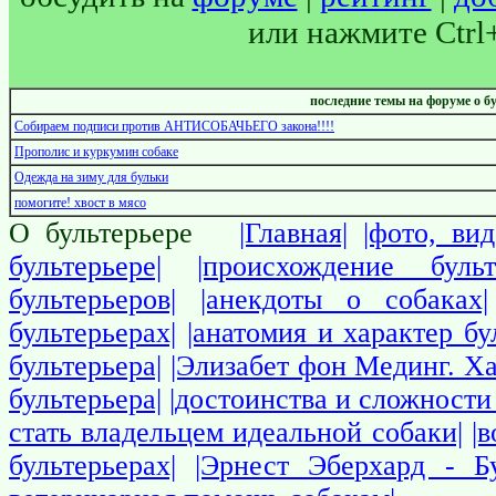
или нажмите Ctrl
последние темы на форуме о б
Собираем подписи против АНТИСОБАЧЬЕГО закона!!!!
Прополис и куркумин собаке
Одежда на зиму для бульки
помогите! хвост в мясо
О бультерьере
|Главная|
|фото, вид
бультерьере|
|происхождение бульт
бультерьеров|
|анекдоты о собаках|
бультерьерах|
|анатомия и характер бу
бультерьера|
|Элизабет фон Мединг. Ха
бультерьера|
|достоинства и сложности 
стать владельцем идеальной собаки|
|
бультерьерах|
|Эрнест Эберхард - Бу