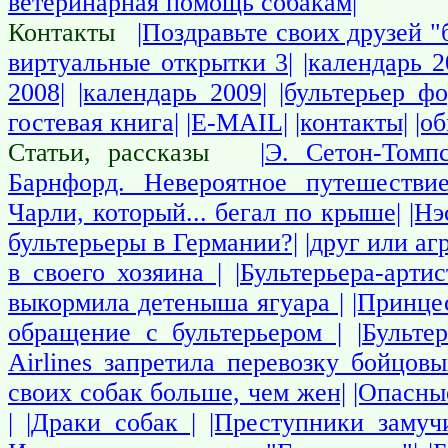
ветеринарная помощь собакам|
Контакты
|Поздравьте своих друзей "
виртуальные открытки 3|
|календарь 2
2008|
|календарь 2009|
|бультерьер фо
гостевая книга|
|E-MAIL|
|контакты|
|о
Статьи, рассказы
|Э. Сетон-Томп
Барнфорд. Невероятное путешествие
Чарли, который... бегал по крыше|
|Нэ
бультерьеры в Германии?|
|друг или аг
в своего хозяина |
|Бультерьера-арти
выкормила детеныша ягуара |
|Принце
обращение с бультерьером |
|Бульте
Airlines запретила перевозку бойцовы
своих собак больше, чем жен|
|Опасны
|
|Драки собак |
|Преступники замуч