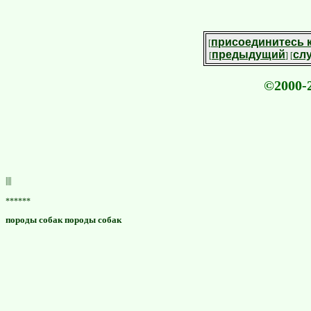
присоединитесь 
[
предыдущий
сл
[
] [
©2000-2
||||
******
породы собак породы собак