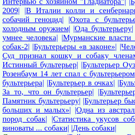
Интервью с хозяином "Гладиатора"|
|
2009|
|В Италии колли и сенбернар
собачий геноцид|
|Охота с бультерь
холодным оружием|
|Ода бультерьеру|
умнее человека|
|Мурманские власти 
собак-2|
|Бультерьеры «в законе»|
|Чел
Суд признал кошку и собаку члена
Истинный бультерьер|
|Бультерьер Оу
Розенбаум 14 лет спал с бультерьером
бультерьера|
|Бультерьер в очках|
|Бул
За то, что он бультерьер|
|Бультерь
Памятник бультерьеру|
|Бультерьер бы
больших и малых»|
|Одна из австра
пород собак|
|Статистика укусов со
виноваты ... собаки|
|День собаки|
собаки
Собаки