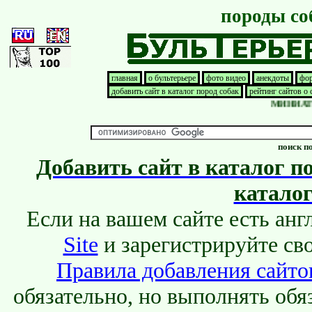
породы со
Play the Dinosaur Game at
DinoGame.GG
online. A famous original game about Dino.
главная
о бультерьере
фото видео
анекдоты
фор
добавить сайт в каталог пород собак
рейтинг сайтов о
МИНИАТЮРН
поиск п
Добавить сайт в каталог п
каталог
Если на вашем сайте есть ан
Site
и зарегистрируйте сво
Правила добавления сайтов
обязательно, но выполнять обя